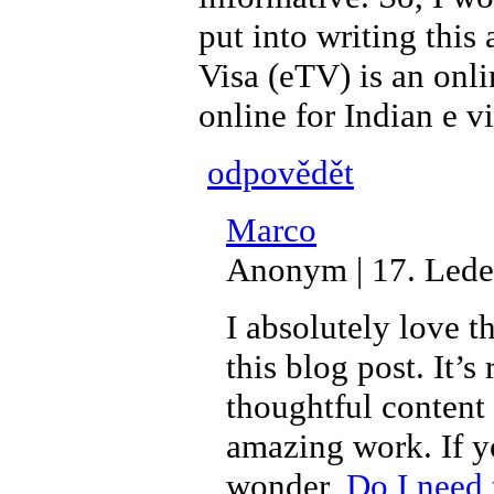
put into writing this 
Visa (eTV) is an onli
online for Indian e v
odpovědět
Marco
Anonym | 17. Lede
I absolutely love t
this blog post. It’s
thoughtful content 
amazing work. If y
wonder,
Do I need 