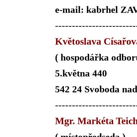
e-mail: kabrhel ZA
------------------------
Květoslava Císařov
( hospodářka odbor
5.května 440
542 24 Svoboda na
------------------------
Mgr. Markéta Tei
( místopředseda )