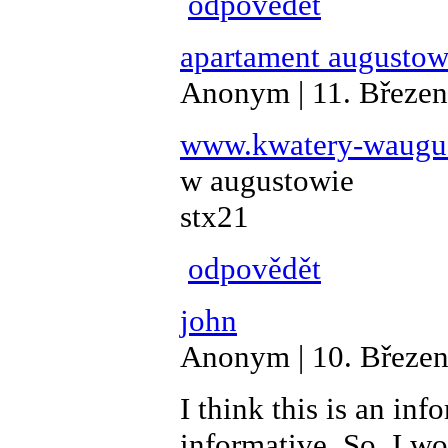
odpovědět
apartament augusto
Anonym | 11. Březen
www.kwatery-waugus
w augustowie
stx21
odpovědět
john
Anonym | 10. Březen
I think this is an inf
informative. So, I wo