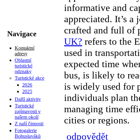
informative and ca
appreciated. It’s a
crafted and full of
Navigace
UK?
refers to the 
Kontaktní
used in transportati
adresy
Oblastní
expected time when 
turistické
odznaky
bus, is likely to re
Turistické akce
is widely used for 
2026
2025
individuals plan th
Další aktivity
Turistické
managing time effic
zajímavosti v
našem okolí
cities or regions.
Z naší činnosti
Fotogalerie
odpovědět
Bohuslaváků