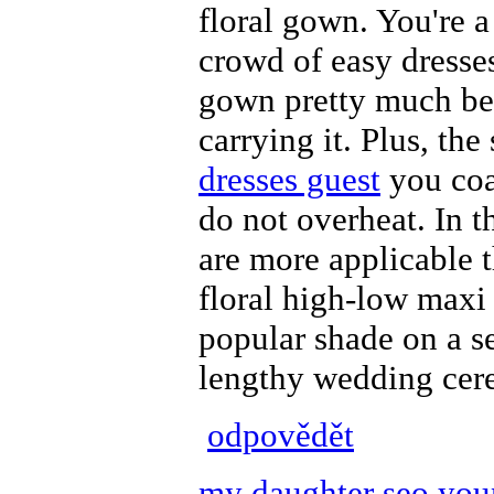
floral gown. You're a
crowd of easy dresses
gown pretty much beg
carrying it. Plus, th
dresses guest
you coat
do not overheat. In th
are more applicable t
floral high-low maxi
popular shade on a s
lengthy wedding cere
odpovědět
my daughter seo yo