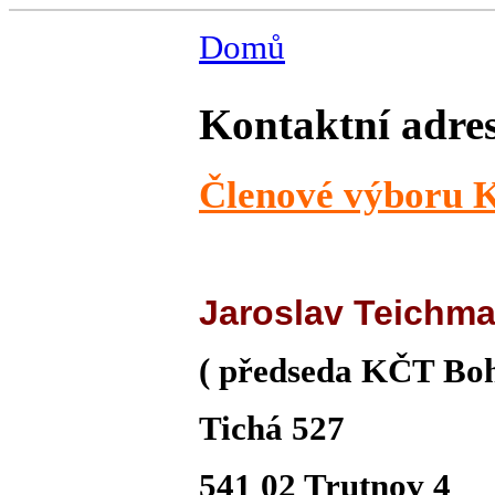
Domů
Kontaktní adre
Členové výboru 
Jaroslav Teichm
( předseda KČT Boh
Tichá 527
541 02 Trutnov 4