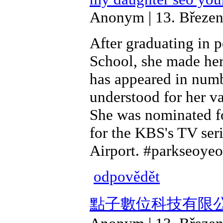
Anonym | 13. Březen
After graduating in 
School, she made her
has appeared in numb
understood for her v
She was nominated f
for the KBS's TV ser
Airport. #parkseoyeo
odpovědět
點子數位科技有限