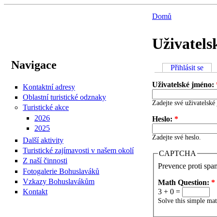
Domů
Uživatels
Navigace
Přihlásit se
Uživatelské jméno:
Kontaktní adresy
Oblastní turistické odznaky
Zadejte své uživatelské
Turistické akce
2026
Heslo:
*
2025
Zadejte své heslo.
Další aktivity
Turistické zajímavosti v našem okolí
CAPTCHA
Z naší činnosti
Prevence proti spa
Fotogalerie Bohuslaváků
Vzkazy Bohuslavákům
Math Question:
*
Kontakt
3 + 0 =
Solve this simple mat