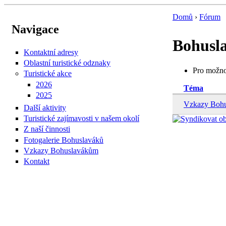
Domů
›
Fórum
Navigace
Bohusla
Kontaktní adresy
Oblastní turistické odznaky
Pro možnos
Turistické akce
2026
Téma
2025
Vzkazy Boh
Další aktivity
Turistické zajímavosti v našem okolí
Z naší činnosti
Fotogalerie Bohuslaváků
Vzkazy Bohuslavákům
Kontakt